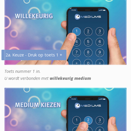
2a. Keuze - Druk op toets 1 +
Toets nummer 1 in.
U wordt verbonden met
willekeurig medium