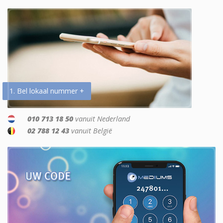
1. Bel lokaal nummer +
010 713 18 50
vanuit Nederland
02 788 12 43
vanuit België