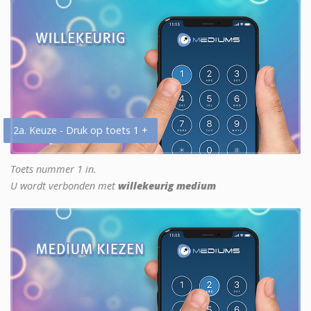
2a. Keuze - Druk op toets 1 +
Toets nummer 1 in.
U wordt verbonden met
willekeurig medium