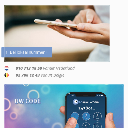
1. Bel lokaal nummer +
010 713 18 50
vanuit Nederland
02 788 12 43
vanuit België