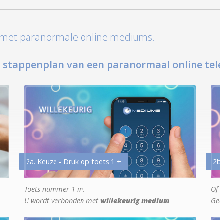
t met paranormale online mediums.
 stappenplan van een paranormaal online tel
2a. Keuze - Druk op toets 1 +
2b
Toets nummer 1 in.
Of 
U wordt verbonden met
willekeurig medium
Ge