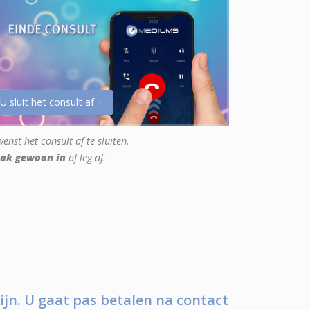
 U sluit het consult af +
enst het consult af te sluiten.
ak gewoon in
of leg af.
ijn. U gaat pas betalen na contact