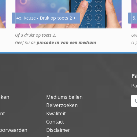
4b. Keuze - Druk op toets 2 +
5.
Of u drukt op toets 2.
Uw
Geef nu de
pincode in van een medium
U 
P
Pa
eken
Mediums bellen
Uw
Belverzoeken
nt
Kwaliteit
Contact
oorwaarden
Disclaimer