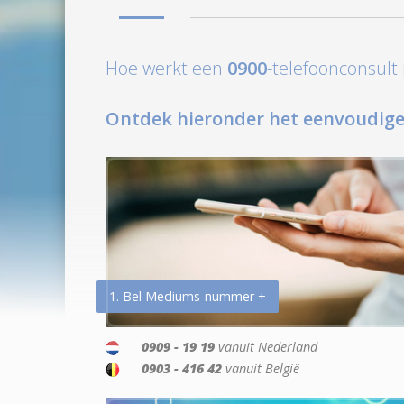
Hoe werkt een
0900
-telefoonconsul
Ontdek hieronder het eenvoudige
1. Bel Mediums-nummer +
0909 - 19 19
vanuit Nederland
0903 - 416 42
vanuit België