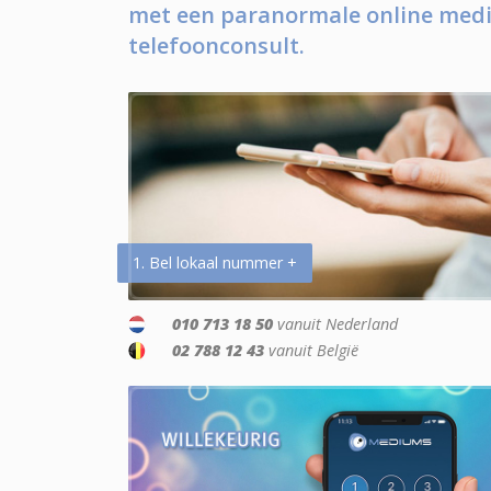
met een paranormale online medi
telefoonconsult.
1. Bel lokaal nummer +
010 713 18 50
vanuit Nederland
02 788 12 43
vanuit België