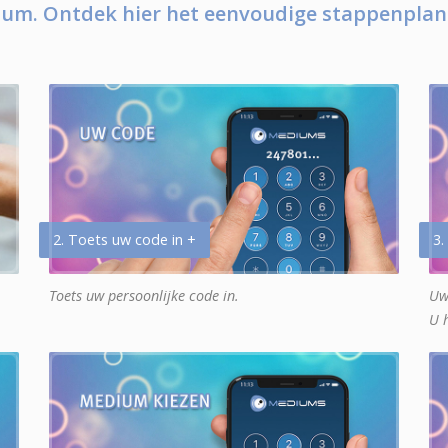
um. Ontdek hier het eenvoudige stappenplan
2. Toets uw code in +
3.
Toets uw persoonlijke code in.
Uw
U 