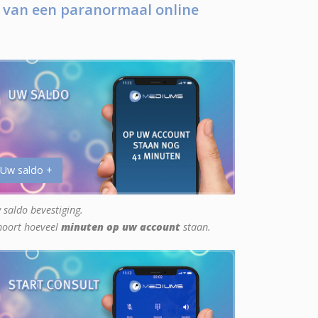
 van een paranormaal online
 Uw saldo +
 saldo bevestiging.
hoort hoeveel
minuten op uw account
staan.