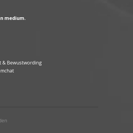
en medium
.
ht & Bewustwording
umchat
den