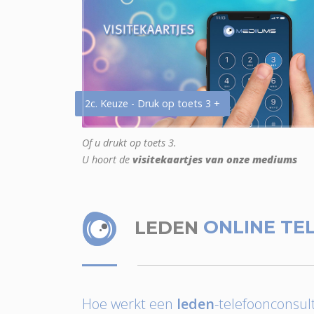
2c. Keuze - Druk op toets 3 +
Of u drukt op toets 3.
U hoort de
visitekaartjes van onze mediums
LEDEN
ONLINE TE
Hoe werkt een
leden
-telefoonconsult