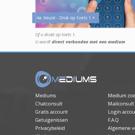
4a. Keuze - Druk op toets 1 +
Of u drukt op toets 1.
U wordt
direct verbonden met een medium
Mediums
Medium zo
Chatconsult
Mailconsult
Gratis account
Login accou
Getuigenissen
F.A.Q
Privacybeleid
Algemene v