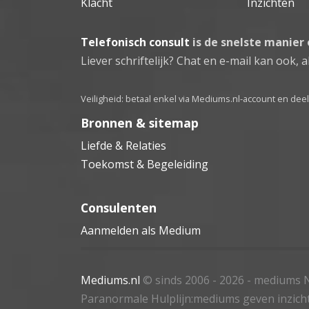
Klacht
Inzichten
Telefonisch consult
is de snelste manier
Liever schriftelijk? Chat en e-mail kan ook, al
Veiligheid: betaal enkel via Mediums.nl-account en de
Bronnen & sitemap
Liefde & Relaties
Toekomst & Begeleiding
Consulenten
Aanmelden als Medium
Mediums.nl
© sinds 2006 - 2026
- mediums N
Paranormale Hulplijn:mediums geven inzich