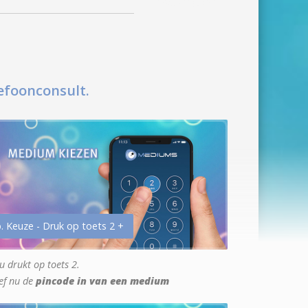
efoonconsult.
. Keuze - Druk op toets 2 +
u drukt op toets 2.
ef nu de
pincode in van een medium