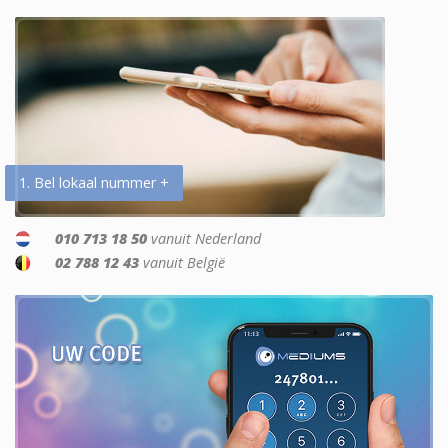
1. Bel lokaal nummer +
010 713 18 50
vanuit Nederland
02 788 12 43
vanuit België