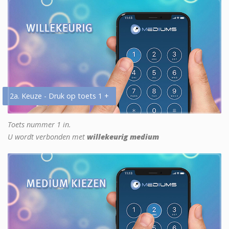
2a. Keuze - Druk op toets 1 +
Toets nummer 1 in.
U wordt verbonden met
willekeurig medium