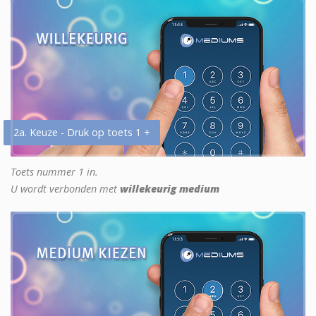
2a. Keuze - Druk op toets 1 +
Toets nummer 1 in.
U wordt verbonden met
willekeurig medium