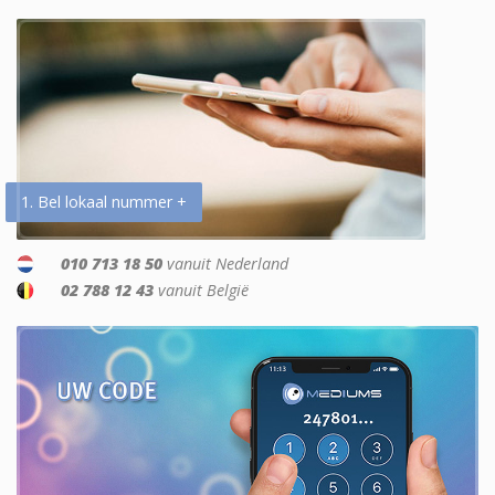
1. Bel lokaal nummer +
010 713 18 50
vanuit Nederland
02 788 12 43
vanuit België