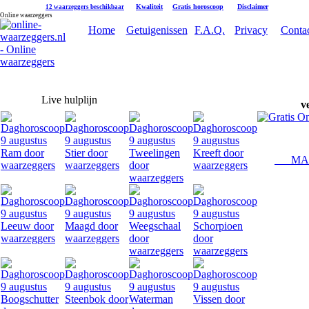
|
Kwaliteit
|
Gratis horoscoop
|
Disclaimer
12 waarzeggers beschikbaar
Online waarzeggers
Home
Getuigenissen
F.A.Q.
Privacy
Conta
Live hulplijn
v
MAAK