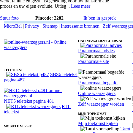
werk, familie en gezin. Begeleiding voor uw transformatie
proces en uw eigen evolutie. Uitleg ..
Lees meer
Stuur foto
Pincode: 2282
Ik ben in gesprek
MicroBel
|
Privacy
|
Sitemap
|
Interessante bronnen
|
Zelf waarzegge
ONLINE-WAARZEGGERS.NL
Paranormaal advies
Online waarzeggers
Paranormale site
TELETEKST
SBS6 teletekst
pagina 487
Paranormaal begaafd
Online waarzeggers
NET5 teletekst pagina 481
Zelf waarzegger worden
RTL
teletekst
MIJN TOEKOMST
Mijn toekomst kijken
MOBIELE VERSIE
Tarot