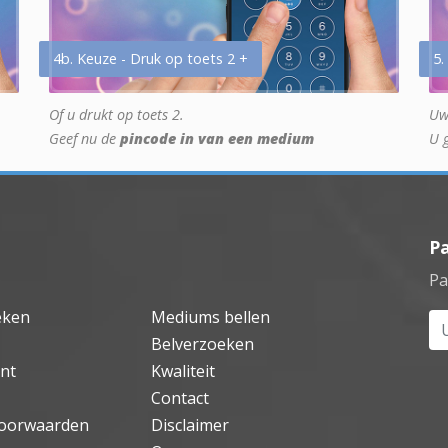
4b. Keuze - Druk op toets 2 +
5.
Of u drukt op toets 2.
Uw
Geef nu de
pincode in van een medium
U 
P
Pa
eken
Mediums bellen
Uw
Belverzoeken
nt
Kwaliteit
Contact
oorwaarden
Disclaimer