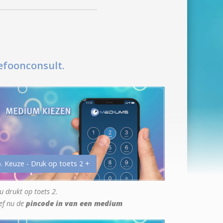
efoonconsult.
. Keuze - Druk op toets 2 +
u drukt op toets 2.
ef nu de
pincode in van een medium