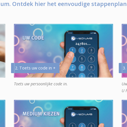
um. Ontdek hier het eenvoudige stappenplan
2. Toets uw code in +
3.
Toets uw persoonlijke code in.
Uw
U 