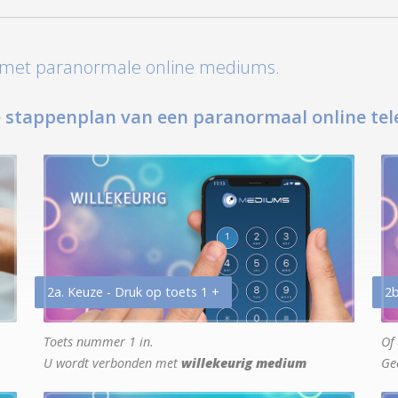
t met paranormale online mediums.
 stappenplan van een paranormaal online tel
2a. Keuze - Druk op toets 1 +
2b
Toets nummer 1 in.
Of 
U wordt verbonden met
willekeurig medium
Ge