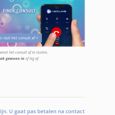
 U sluit het consult af +
enst het consult af te sluiten.
ak gewoon in
of leg af.
ijn. U gaat pas betalen na contact