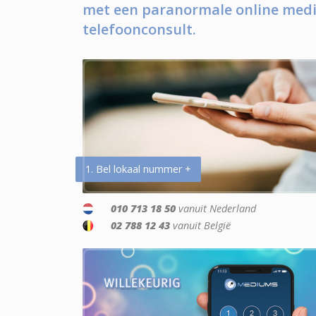
met een paranormale online medi
telefoonconsult.
1. Bel lokaal nummer +
010 713 18 50
vanuit Nederland
02 788 12 43
vanuit België