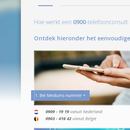
Hoe werkt een
0900
-telefoonconsul
Ontdek hieronder het eenvoudige
1. Bel Mediums-nummer +
0909 - 19 19
vanuit Nederland
0903 - 416 42
vanuit België