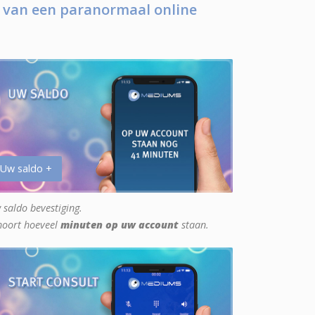
 van een paranormaal online
 Uw saldo +
 saldo bevestiging.
hoort hoeveel
minuten op uw account
staan.