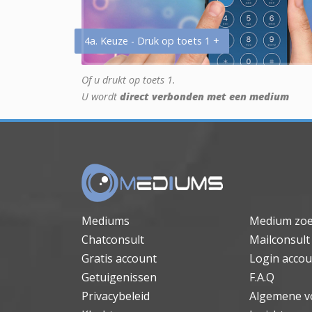
4a. Keuze - Druk op toets 1 +
Of u drukt op toets 1.
U wordt
direct verbonden met een medium
Mediums
Medium zo
Chatconsult
Mailconsult
Gratis account
Login accou
Getuigenissen
F.A.Q
Privacybeleid
Algemene v