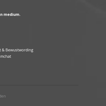
en medium
.
ht & Bewustwording
umchat
den