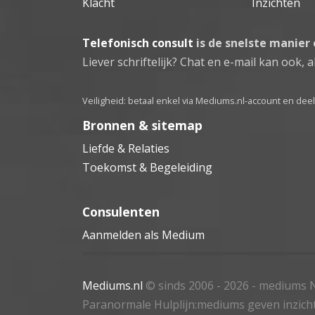
Klacht
Inzichten
Telefonisch consult
is de snelste manier
Liever schriftelijk? Chat en e-mail kan ook, al
Veiligheid: betaal enkel via Mediums.nl-account en de
Bronnen & sitemap
Liefde & Relaties
Toekomst & Begeleiding
Consulenten
Aanmelden als Medium
Mediums.nl
© sinds 2006 - 2026
- mediums N
Paranormale Hulplijn:mediums geven inzich