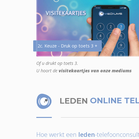
2c. Keuze - Druk op toets 3 +
Of u drukt op toets 3.
U hoort de
visitekaartjes van onze mediums
LEDEN
ONLINE TE
Hoe werkt een
leden
-telefoonconsult